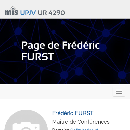
Aller
au
UPJV
UR 4290
contenu
principal
Page de Frédéric
FURST
Toggl
naviga
Frédéric FURST
Maître de Conférences