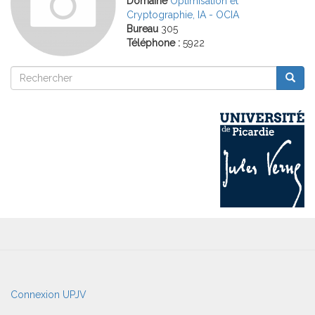
Domaine
Optimisation et
Cryptographie, IA - OCIA
Bureau
305
Téléphone :
5922
Rechercher
Reche
Rechercher
User
Connexion UPJV
account