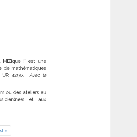
 MIZique !" est une
ire de mathématiques
S - UR 4290.
Avec la
m ou des ateliers au
sicien(ne)s et aux
rnière
st »
age